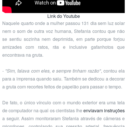
Link do Youtube
Naquele quarto onde a mulher passou 131 dia sem luz solar
nem o som de outra voz humana, Stefania contou que não
se sentiu sozinha nem deprimida, em parte porque forjou
amizades com ratos, rãs e inclusive gafanhotos que
encontrava na gruta.
- "Sim, falava com eles, e sempre tinham razão"
, contou ela
para a imprensa quando saiu. Também se dedicou a decorar
a gruta com recortes feitos de papelão para passar o tempo.
De fato, o único vínculo com o mundo exterior era uma tela
de computador na qual os cientistas lhe
enviavam instruções
a seguir. Assim monitoraram Stefania através de câmeras e
microfones, controlando sua pressão arterial, frequência