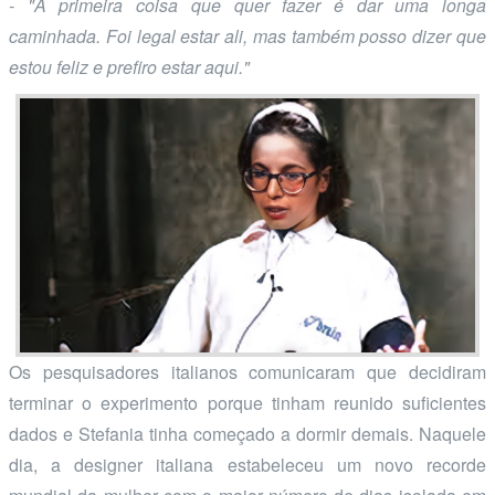
- "A primeira coisa que quer fazer é dar uma longa
caminhada. Foi legal estar ali, mas também posso dizer que
estou feliz e prefiro estar aqui."
Os pesquisadores italianos comunicaram que decidiram
terminar o experimento porque tinham reunido suficientes
dados e Stefania tinha começado a dormir demais. Naquele
dia, a designer italiana estabeleceu um novo recorde