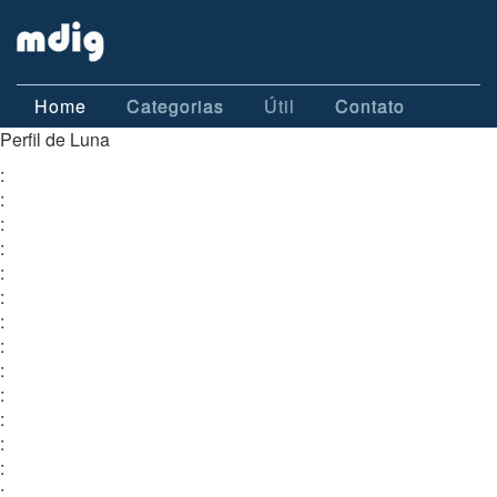
Home
Categorias
Útil
Contato
Perfil de Luna
:
:
:
:
:
:
:
:
:
:
:
:
:
: