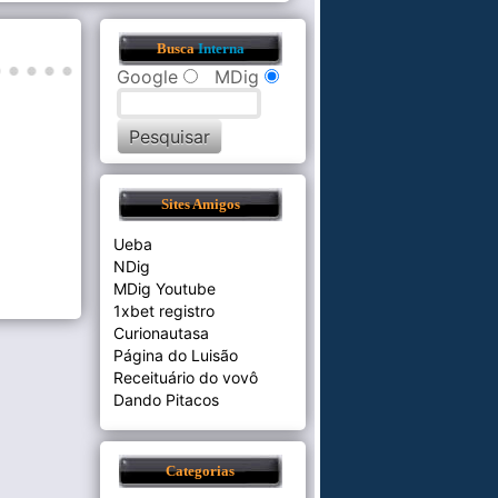
Busca
Interna
Google
MDig
Sites Amigos
Ueba
NDig
MDig Youtube
1xbet registro
Curionautasa
Página do Luisão
Receituário do vovô
Dando Pitacos
Categorias