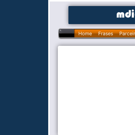
Home
Frases
Parcei