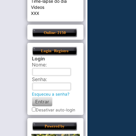
Time-lapse do dia
Videos
XXX
Online: 2150
Login
Registro
Login
Nome
:
Senha
:
Esqueceu a senha?
Desativar auto-login
Powered by