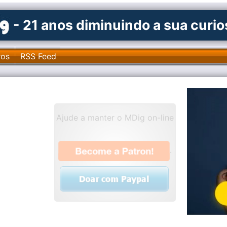
- 21 anos diminuindo a sua curi
ros
RSS Feed
Ajude a manter o MDig on-line
.