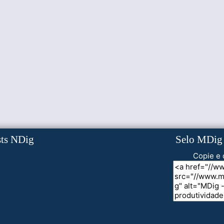
sts NDig
Selo MDig
Copie e 