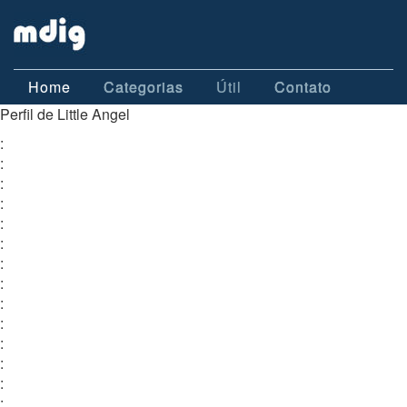
Home
Categorias
Útil
Contato
Perfil de Little Angel
:
:
:
:
:
:
:
:
:
:
:
:
:
: