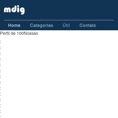
Home
Categorias
Útil
Contato
Perfil de 100Nossao
:
:
:
:
:
:
:
:
:
:
:
:
:
: