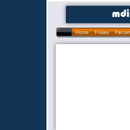
Home
Frases
Parcei