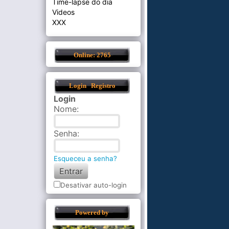
Time-lapse do dia
Videos
XXX
Online: 2765
Login
Registro
Login
Nome
:
Senha
:
Esqueceu a senha?
Desativar auto-login
Powered by