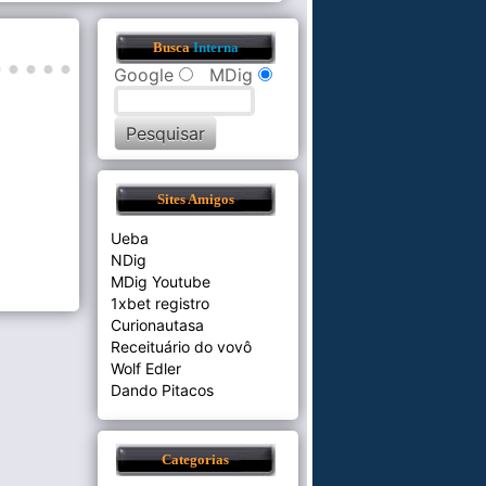
Busca
Interna
Google
MDig
Sites Amigos
Ueba
NDig
MDig Youtube
1xbet registro
Curionautasa
Receituário do vovô
Wolf Edler
Dando Pitacos
Categorias