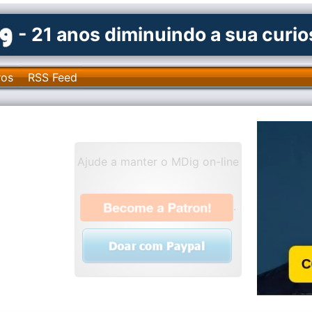
- 21 anos diminuindo a sua curi
ros
RSS Feed
Ajude a manter o MDig on-line
.