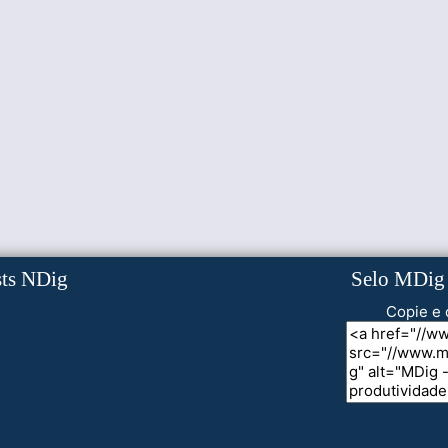
sts NDig
Selo MDig
Copie e 