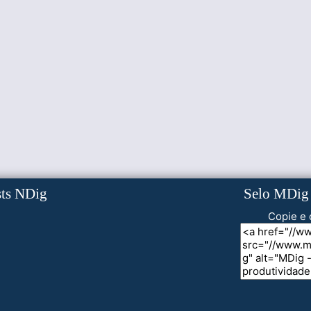
sts NDig
Selo MDig
Copie e 