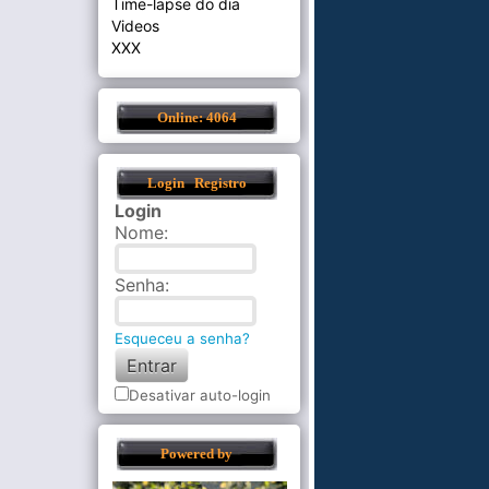
Time-lapse do dia
Videos
XXX
Online: 4064
Login
Registro
Login
Nome
:
Senha
:
Esqueceu a senha?
Desativar auto-login
Powered by