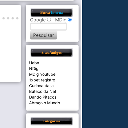
Busca
Interna
Google
MDig
Sites Amigos
Ueba
NDig
MDig Youtube
1xbet registro
Curionautasa
Buteco da Net
Dando Pitacos
Abraço o Mundo
Categorias