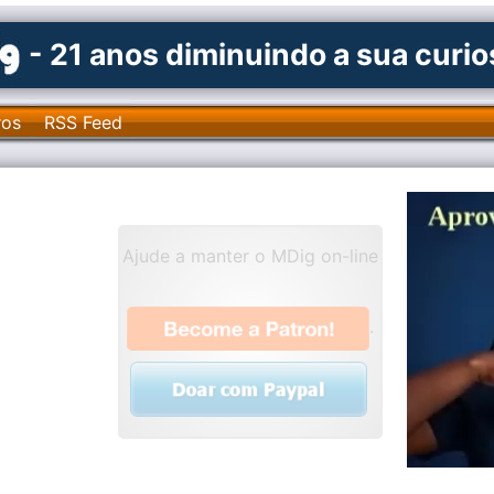
- 21 anos diminuindo a sua curi
ros
RSS Feed
Ajude a manter o MDig on-line
.