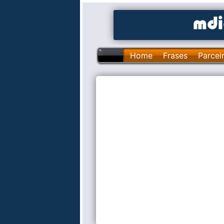
Home
Frases
Parcei