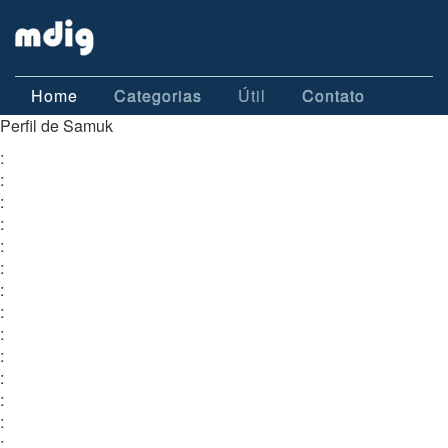
Home
Categorias
Útil
Contato
Perfil de Samuk
:
:
:
:
:
:
:
:
:
:
:
:
:
: