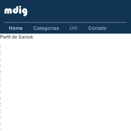
Home
Categorias
Útil
Contato
Perfil de Samuk
:
:
:
:
:
:
:
:
:
:
:
:
:
: