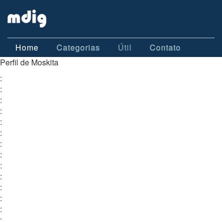
Home
Categorias
Útil
Contato
Perfil de Moskita
:
:
:
:
:
:
:
:
:
:
:
:
:
: