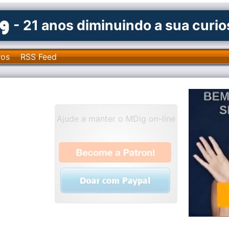
- 21 anos diminuindo a sua curi
ros
RSS Feed
Ajude a manter o MDig on-line
.