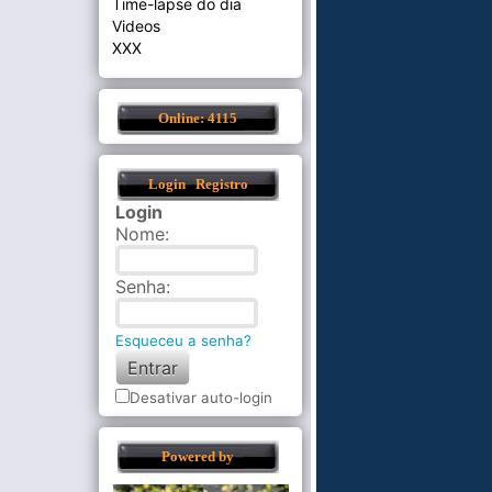
Time-lapse do dia
Videos
XXX
Online: 4115
Login
Registro
Login
Nome
:
Senha
:
Esqueceu a senha?
Desativar auto-login
Powered by