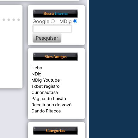
Busca
Interna
Google
MDig
Sites Amigos
Ueba
NDig
MDig Youtube
1xbet registro
Curionautasa
Página do Luisão
Receituário do vovô
Dando Pitacos
Categorias