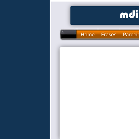
Home
Frases
Parcei