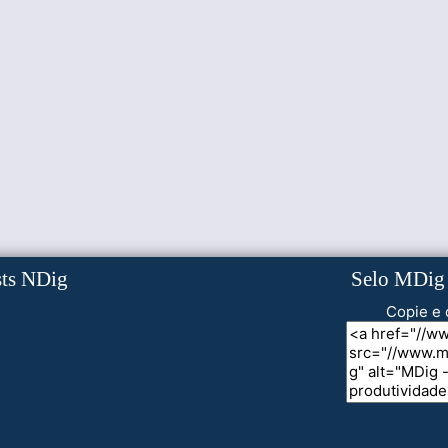
sts NDig
Selo MDig
Copie e 