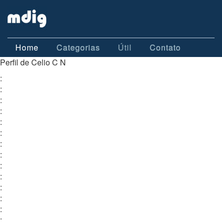
Home
Categorias
Útil
Contato
Perfil de Celio C N
:
:
:
:
:
:
:
:
:
:
:
:
:
: