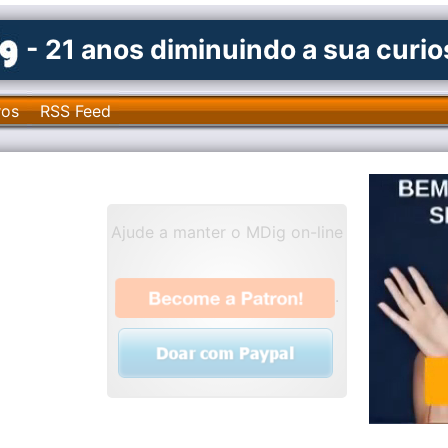
- 21 anos diminuindo a sua curi
ros
RSS Feed
Ajude a manter o MDig on-line
.