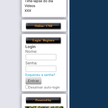
Time-lapse do dia
Videos
XXX
Online: 1760
Login
Registro
Login
Nome
:
Senha
:
Esqueceu a senha?
Desativar auto-login
Powered by