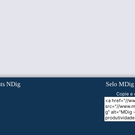
sts NDig
Selo MDig
Copie e 