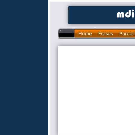
Home
Frases
Parcei