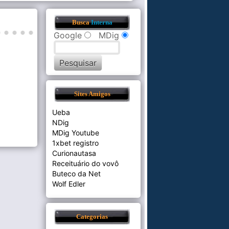
Busca
Interna
Google
MDig
Sites Amigos
Ueba
NDig
MDig Youtube
1xbet registro
Curionautasa
Receituário do vovô
Buteco da Net
Wolf Edler
Categorias