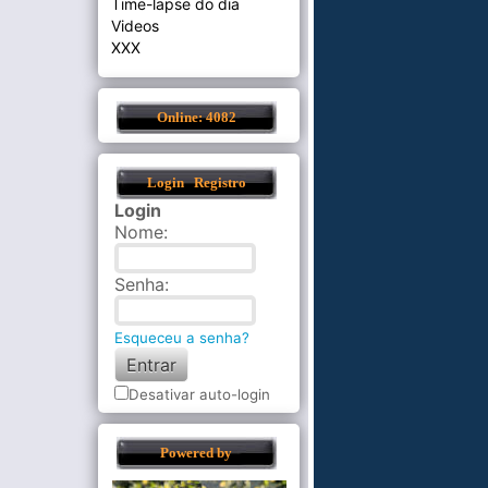
Time-lapse do dia
Videos
XXX
Online: 4082
Login
Registro
Login
Nome
:
Senha
:
Esqueceu a senha?
Desativar auto-login
Powered by