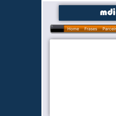
Home
Frases
Parcei