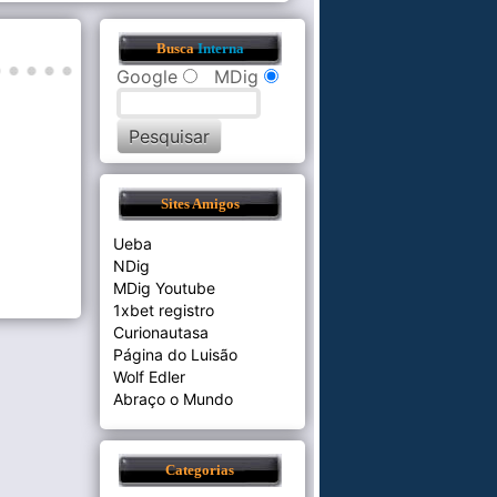
Busca
Interna
Google
MDig
Sites Amigos
Ueba
NDig
MDig Youtube
1xbet registro
Curionautasa
Página do Luisão
Wolf Edler
Abraço o Mundo
Categorias