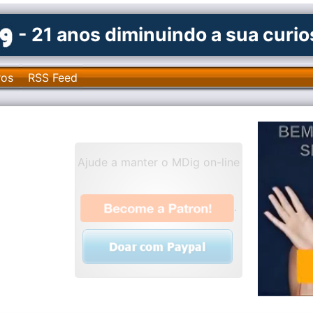
- 21 anos diminuindo a sua curi
ros
RSS Feed
Ajude a manter o MDig on-line
.