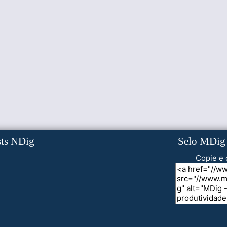
sts NDig
Selo MDig
Copie e 