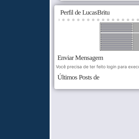
Perfil de LucasBritu
Enviar Mensagem
Você precisa de ter feito login para exec
Últimos Posts de