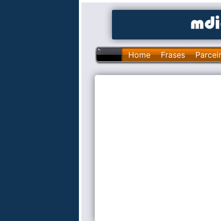
Home
Frases
Parcei