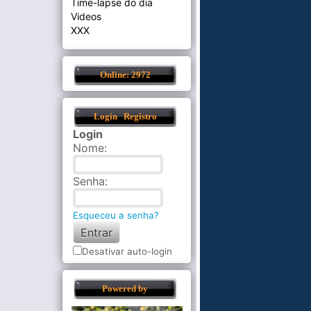
Time-lapse do dia
Videos
XXX
Online: 2972
Login
Registro
Login
Nome
:
Senha
:
Esqueceu a senha?
Desativar auto-login
Powered by