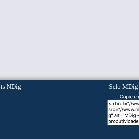
sts NDig
Selo MDig
Copie e 