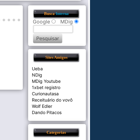
Busca
Interna
Google
MDig
Sites Amigos
Ueba
NDig
MDig Youtube
1xbet registro
Curionautasa
Receituário do vovô
Wolf Edler
Dando Pitacos
Categorias