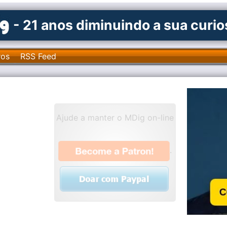
- 21 anos diminuindo a sua curi
ros
RSS Feed
Ajude a manter o MDig on-line
.