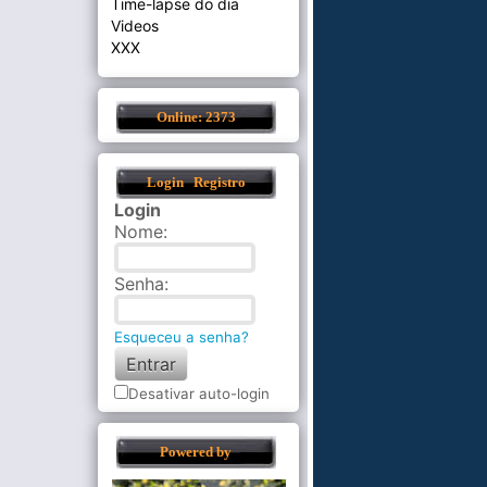
Time-lapse do dia
Videos
XXX
Online: 2373
Login
Registro
Login
Nome
:
Senha
:
Esqueceu a senha?
Desativar auto-login
Powered by