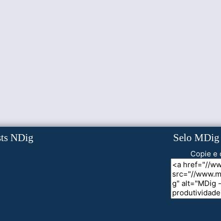
sts NDig
Selo MDig
Copie e 