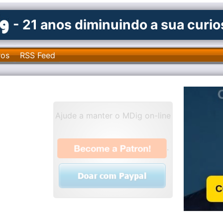
- 21 anos diminuindo a sua curi
ros
RSS Feed
Ajude a manter o MDig on-line
.