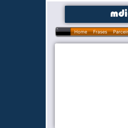
Home
Frases
Parcei