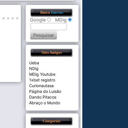
Busca
Interna
Google
MDig
Sites Amigos
Ueba
NDig
MDig Youtube
1xbet registro
Curionautasa
Página do Luisão
Dando Pitacos
Abraço o Mundo
Categorias