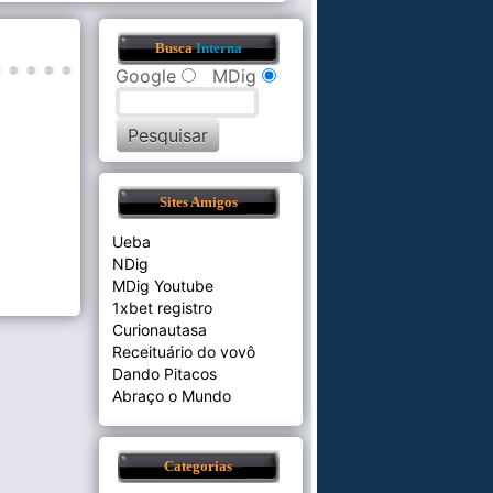
Busca
Interna
Google
MDig
Sites Amigos
Ueba
NDig
MDig Youtube
1xbet registro
Curionautasa
Receituário do vovô
Dando Pitacos
Abraço o Mundo
Categorias