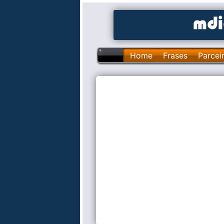
Home
Frases
Parcei