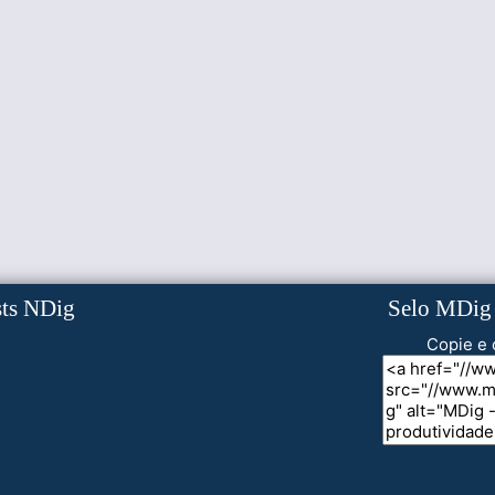
sts NDig
Selo MDig
Copie e 