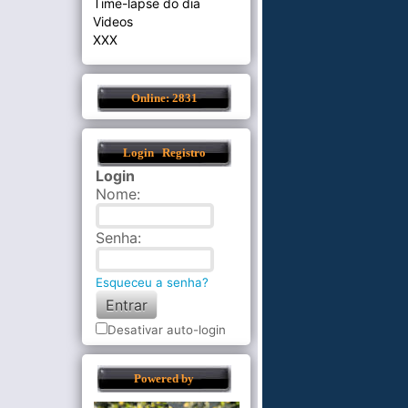
Time-lapse do dia
Videos
XXX
Online: 2831
Login
Registro
Login
Nome
:
Senha
:
Esqueceu a senha?
Desativar auto-login
Powered by