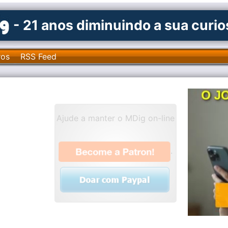
- 21 anos diminuindo a sua curi
ros
RSS Feed
Ajude a manter o MDig on-line
.