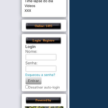
Time-lapse do dia
Videos
XXX
Online: 1495
Login
Registro
Login
Nome
:
Senha
:
Esqueceu a senha?
Desativar auto-login
Powered by