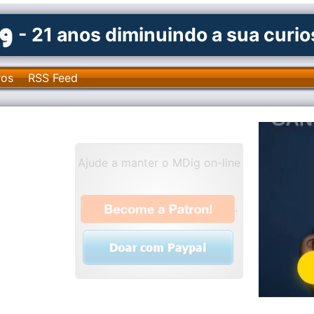
- 21 anos diminuindo a sua curi
ros
RSS Feed
Ajude a manter o MDig on-line
.