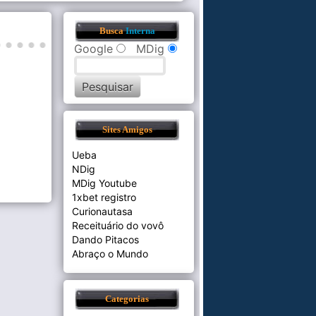
Busca
Interna
Google
MDig
Sites Amigos
Ueba
NDig
MDig Youtube
1xbet registro
Curionautasa
Receituário do vovô
Dando Pitacos
Abraço o Mundo
Categorias