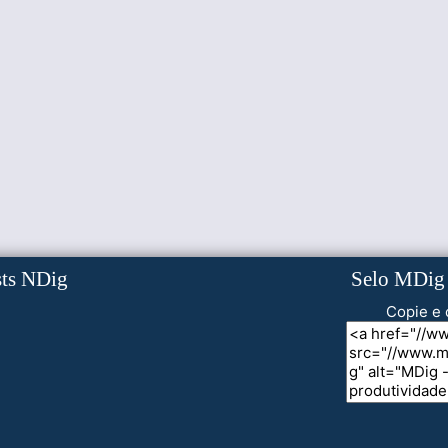
sts NDig
Selo MDig
Copie e 