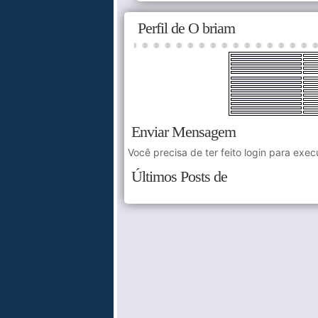
Perfil de O briam
Enviar Mensagem
Você precisa de ter feito login para exec
Últimos Posts de