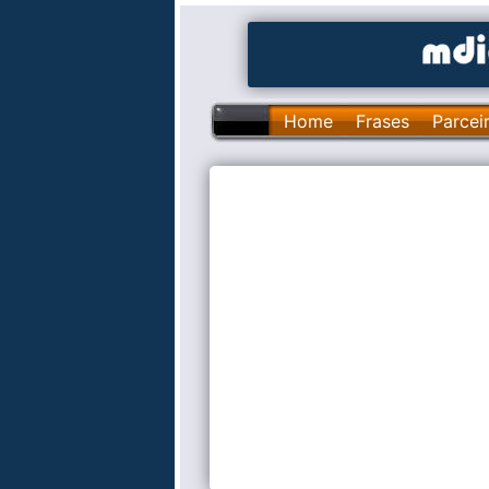
Home
Frases
Parcei