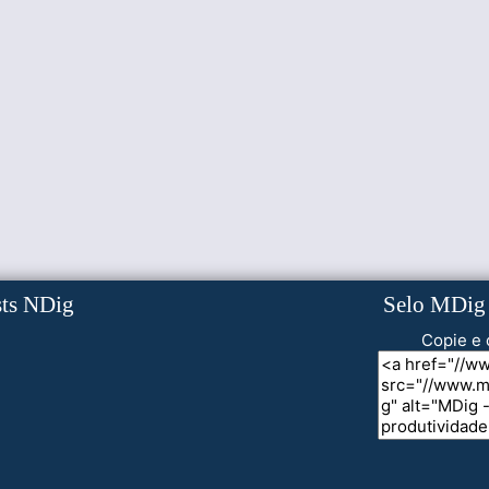
sts NDig
Selo MDig
Copie e 