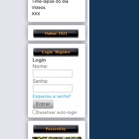
Time-lapse do dia
Videos
XXX
Online: 1921
Login
Registro
Login
Nome
:
Senha
:
Esqueceu a senha?
Desativar auto-login
Powered by