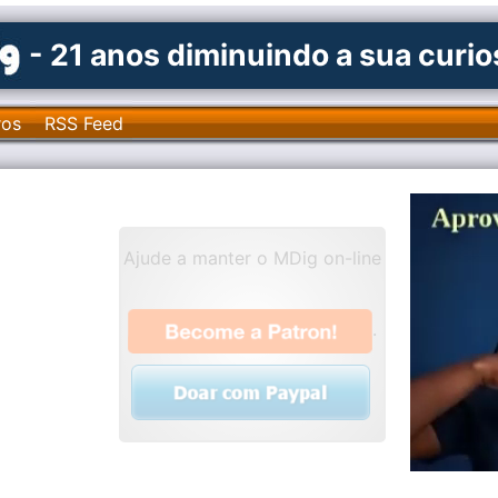
- 21 anos diminuindo a sua curi
ros
RSS Feed
Ajude a manter o MDig on-line
.