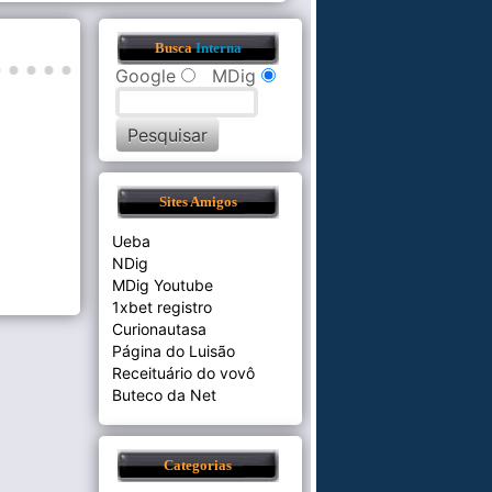
Busca
Interna
Google
MDig
Sites Amigos
Ueba
NDig
MDig Youtube
1xbet registro
Curionautasa
Página do Luisão
Receituário do vovô
Buteco da Net
Categorias