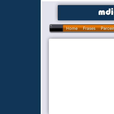
Home
Frases
Parcei