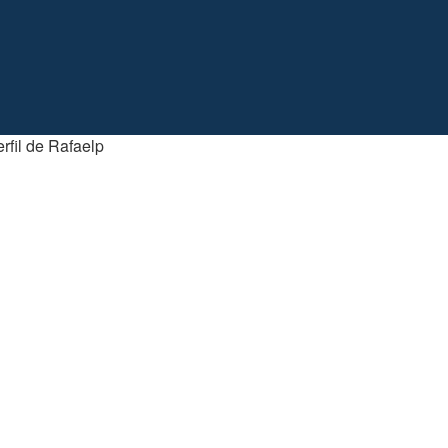
rfil de Rafaelp