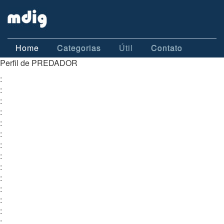
Home
Categorias
Útil
Contato
Perfil de PREDADOR
:
:
:
:
:
:
:
:
:
:
:
:
:
: