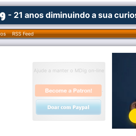
- 21 anos diminuindo a sua curi
ros
RSS Feed
Ajude a manter o MDig on-line
.