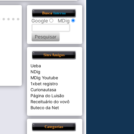
Busca
Interna
Google
MDig
Sites Amigos
Ueba
NDig
MDig Youtube
1xbet registro
Curionautasa
Página do Luisão
Receituário do vovô
Buteco da Net
Categorias