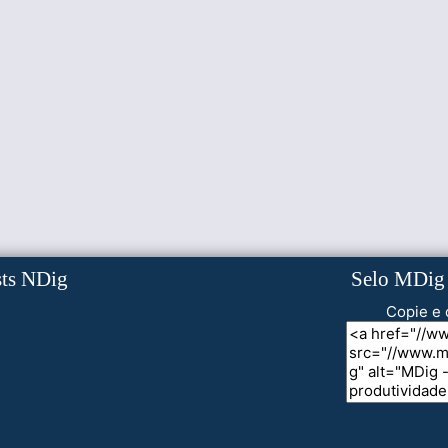
sts NDig
Selo MDig
Copie e 