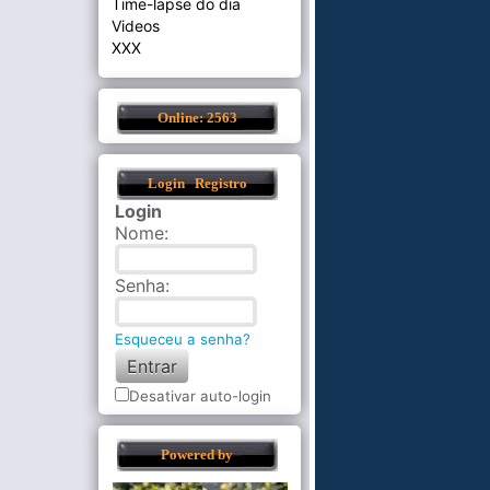
Time-lapse do dia
Videos
XXX
Online: 2563
Login
Registro
Login
Nome
:
Senha
:
Esqueceu a senha?
Desativar auto-login
Powered by