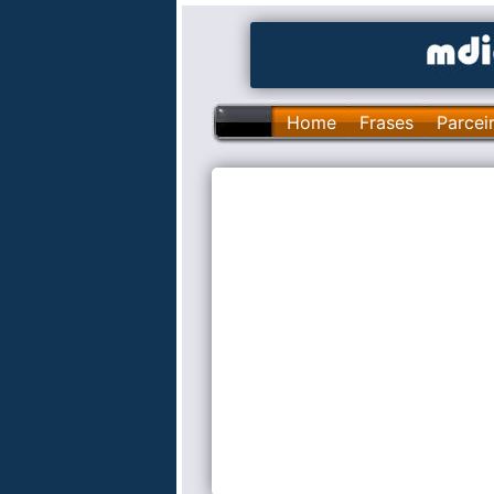
Home
Frases
Parcei