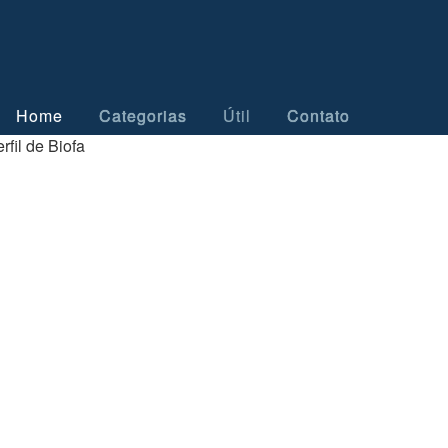
Home
Categorias
Útil
Contato
rfil de Biofa