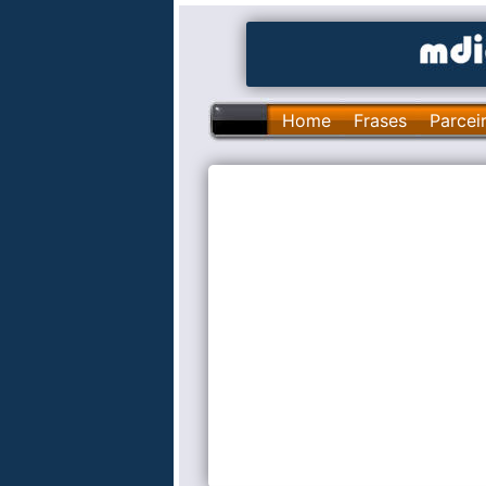
Home
Frases
Parcei