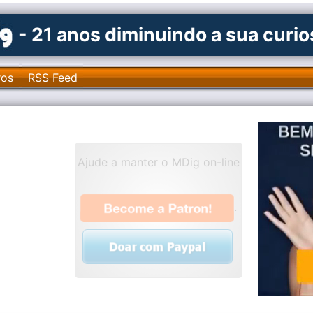
- 21 anos diminuindo a sua curi
ros
RSS Feed
Ajude a manter o MDig on-line
.