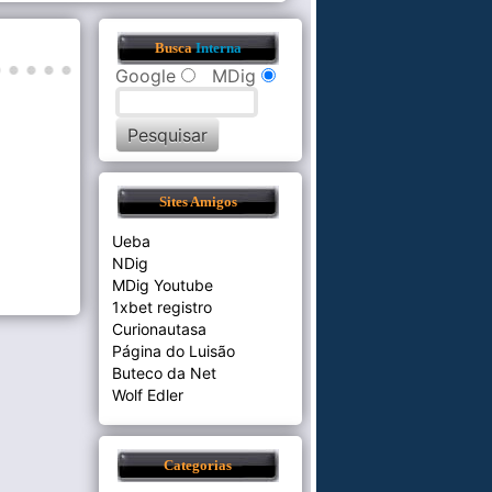
Busca
Interna
Google
MDig
Sites Amigos
Ueba
NDig
MDig Youtube
1xbet registro
Curionautasa
Página do Luisão
Buteco da Net
Wolf Edler
Categorias