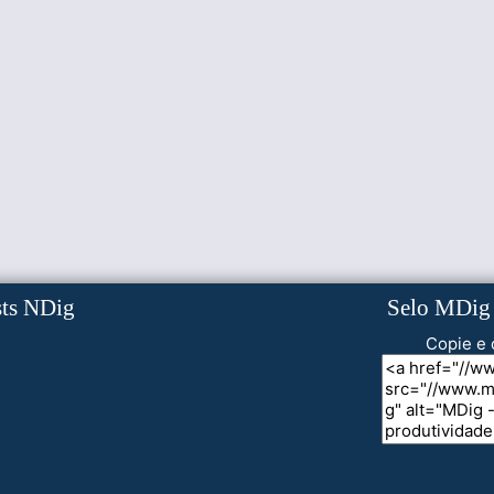
sts NDig
Selo MDig
Copie e 