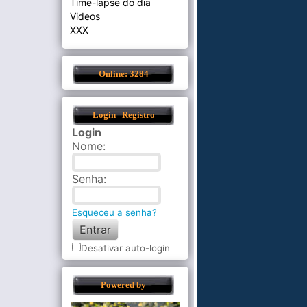
Time-lapse do dia
Videos
XXX
Online: 3284
Login
Registro
Login
Nome
:
Senha
:
Esqueceu a senha?
Desativar auto-login
Powered by