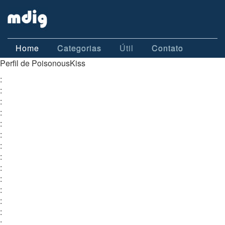
Home
Categorias
Útil
Contato
Perfil de PoisonousKiss
:
:
:
:
:
:
:
:
:
:
:
:
:
: