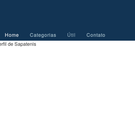
Home
Categorias
Útil
Contato
rfil de Sapatenis