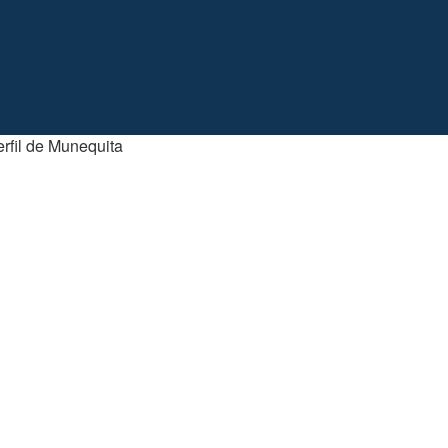
rfil de Munequita