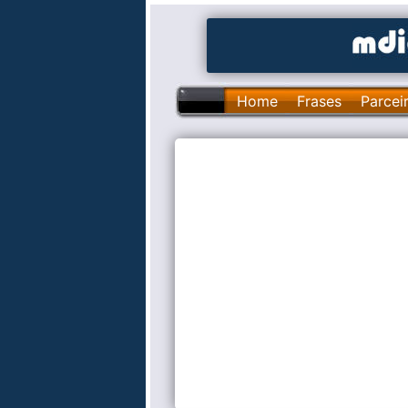
Home
Frases
Parcei