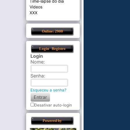
Time-lapse do dia
Videos
XXX
Online: 2900
Login
Registro
Login
Nome
:
Senha
:
Esqueceu a senha?
Desativar auto-login
Powered by