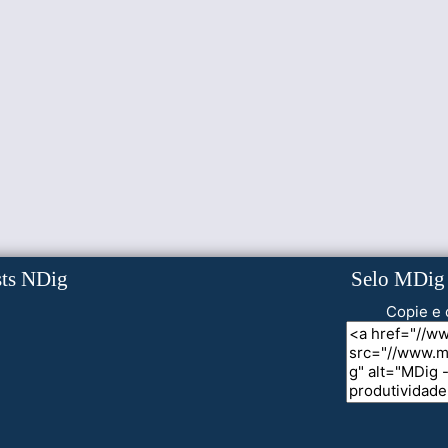
sts NDig
Selo MDig
Copie e 