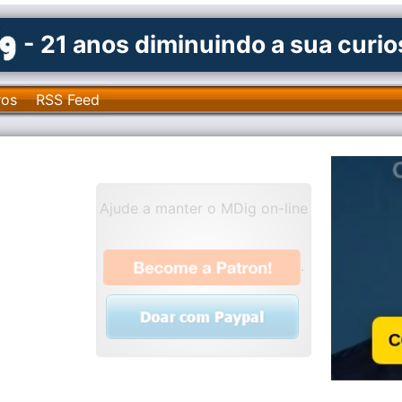
- 21 anos diminuindo a sua curi
ros
RSS Feed
Ajude a manter o MDig on-line
.