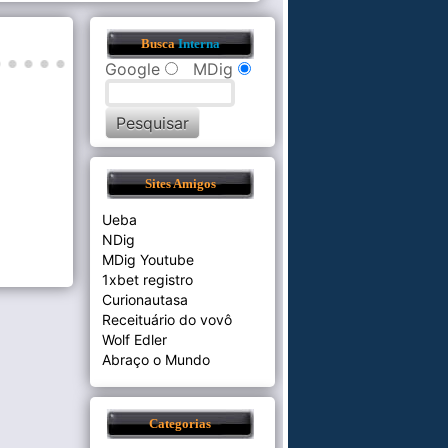
Busca
Interna
Google
MDig
Sites Amigos
Ueba
NDig
MDig Youtube
1xbet registro
Curionautasa
Receituário do vovô
Wolf Edler
Abraço o Mundo
Categorias