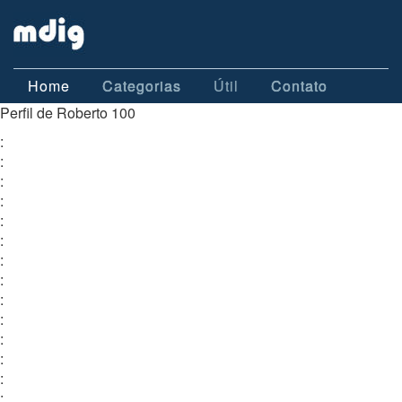
Home
Categorias
Útil
Contato
Perfil de Roberto 100
:
:
:
:
:
:
:
:
:
:
:
:
:
: