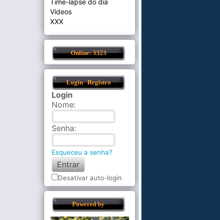
Time-lapse do dia
Videos
XXX
Online: 3323
Login
Registro
Login
Nome
:
Senha
:
Esqueceu a senha?
Desativar auto-login
Powered by