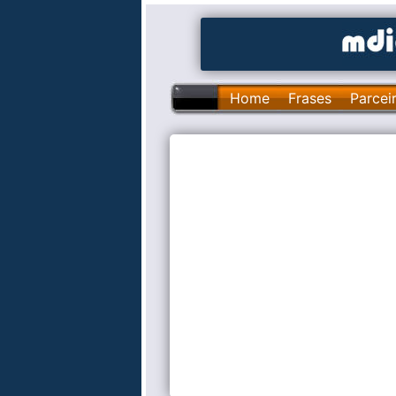
Home
Frases
Parcei