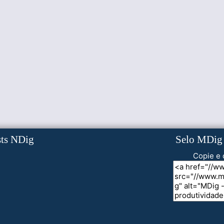
sts NDig
Selo MDig
Copie e 