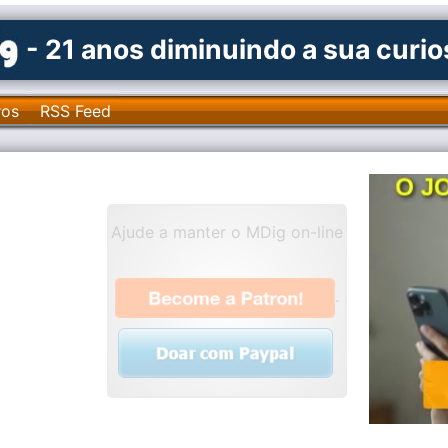
- 21 anos diminuindo a sua curi
ros
RSS Feed
Ajude a manter o MDig on-line
.