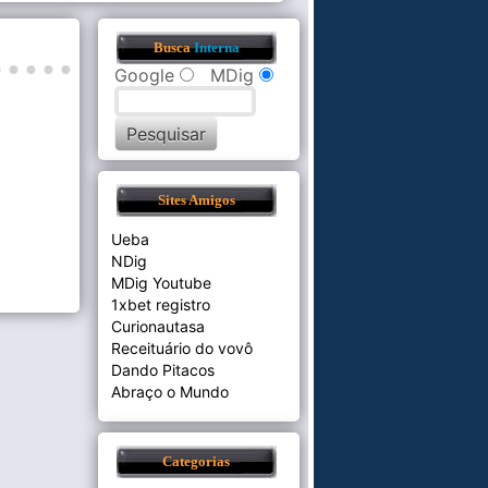
Busca
Interna
Google
MDig
Sites Amigos
Ueba
NDig
MDig Youtube
1xbet registro
Curionautasa
Receituário do vovô
Dando Pitacos
Abraço o Mundo
Categorias