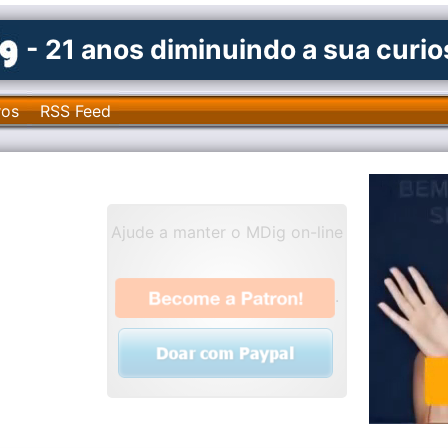
- 21 anos diminuindo a sua curi
ros
RSS Feed
Ajude a manter o MDig on-line
.