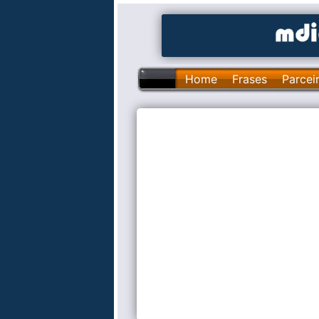
Home
Frases
Parcei