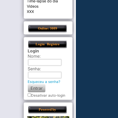
Time-lapse do dia
Videos
XXX
Online: 3089
Login
Registro
Login
Nome
:
Senha
:
Esqueceu a senha?
Desativar auto-login
Powered by