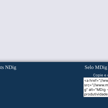
sts NDig
Selo MDig
Copie e 