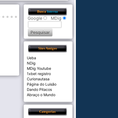
Busca
Interna
Google
MDig
Sites Amigos
Ueba
NDig
MDig Youtube
1xbet registro
Curionautasa
Página do Luisão
Dando Pitacos
Abraço o Mundo
Categorias