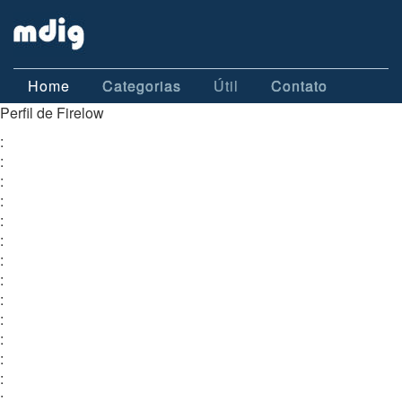
Home
Categorias
Útil
Contato
Perfil de Firelow
:
:
:
:
:
:
:
:
:
:
:
:
:
: