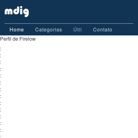
Home
Categorias
Útil
Contato
Perfil de Firelow
:
:
:
:
:
:
:
:
:
:
:
:
:
: