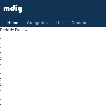
Home
Categorias
Útil
Contato
Perfil de Firelow
:
:
:
:
:
:
:
:
:
:
:
:
:
: