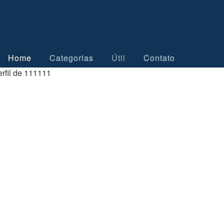
Home
Categorias
Útil
Contato
rfil de 111111