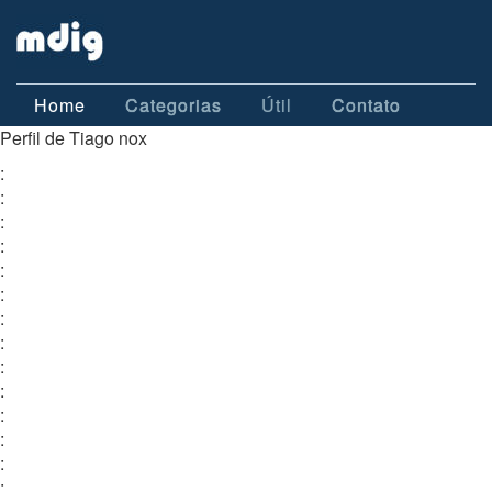
Home
Categorias
Útil
Contato
Perfil de Tiago nox
:
:
:
:
:
:
:
:
:
:
:
:
:
: