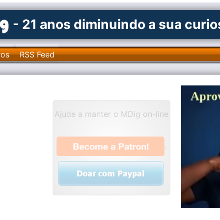
- 21 anos diminuindo a sua curi
ros
RSS Feed
Ajude a manter o MDig on-line
.