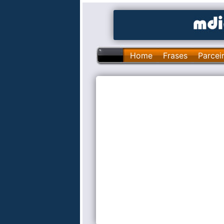
Home
Frases
Parcei