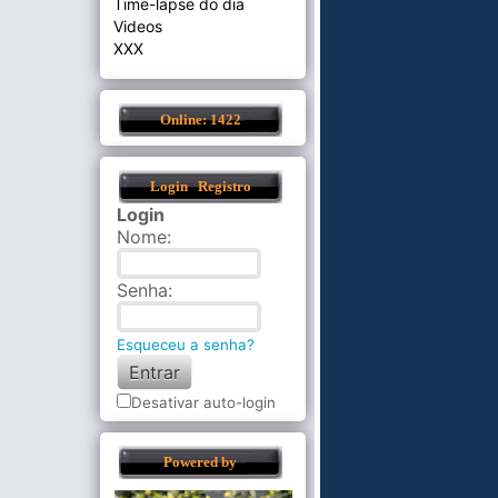
Time-lapse do dia
Videos
XXX
Online: 1422
Login
Registro
Login
Nome
:
Senha
:
Esqueceu a senha?
Desativar auto-login
Powered by