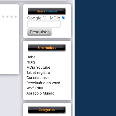
Busca
Interna
Google
MDig
Sites Amigos
Ueba
NDig
MDig Youtube
1xbet registro
Curionautasa
Receituário do vovô
Wolf Edler
Abraço o Mundo
Categorias