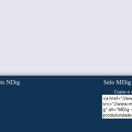
sts NDig
Selo MDig
Copie e 