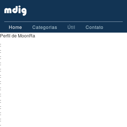
Home
Categorias
Útil
Contato
Perfil de MoonRa
:
:
:
:
:
:
:
:
:
:
:
:
:
: