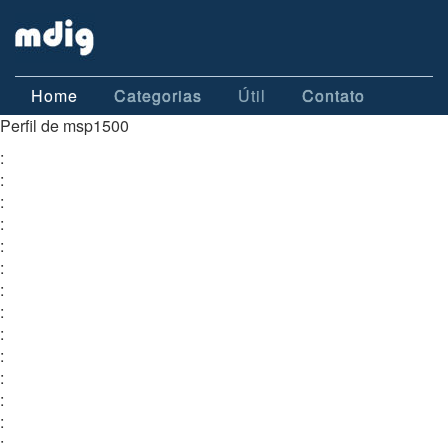
Home
Categorias
Útil
Contato
Perfil de msp1500
:
:
:
:
:
:
:
:
:
:
:
:
:
: