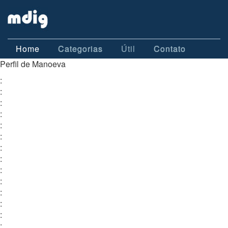
Home
Categorias
Útil
Contato
Perfil de Manoeva
:
:
:
:
:
:
:
:
:
:
:
:
:
: