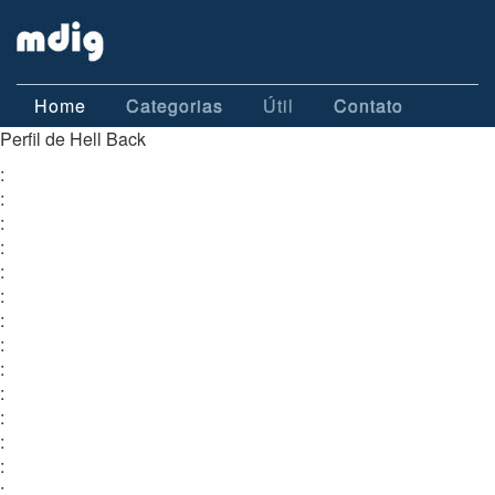
Home
Categorias
Útil
Contato
Perfil de Hell Back
:
:
:
:
:
:
:
:
:
:
:
:
:
: