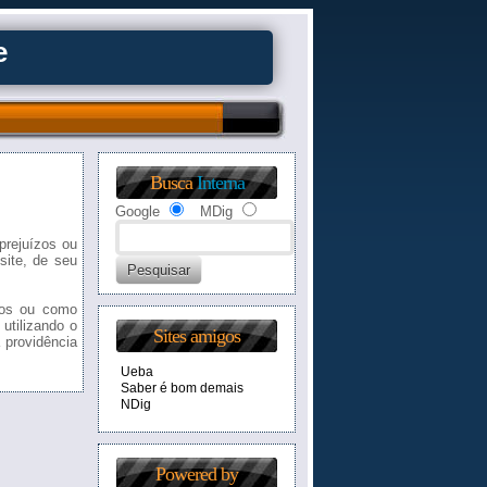
e
Busca
Interna
Google
MDig
prejuízos ou
site, de seu
ios ou como
utilizando o
Sites amigos
 providência
Ueba
Saber é bom demais
NDig
Powered by