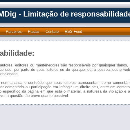
MDig - Limitação de responsabilidad
Parceiros
Piadas
Contato
RSS Feed
abilidade:
utores, editores ou mantenedores são responsáveis por quaisquer danos, 
os ao uso, por parte de seus leitores ou de qualquer outra pessoa, deste web
mencionado.
a nem analisa o conteúdo que seus leitores acrescentam como comentár
r comentário ou participação em infringir um direito seu, entre em contato 
o específico da página em que está o material, a natureza da violação e a
ver a questão tão breve quanto possível.