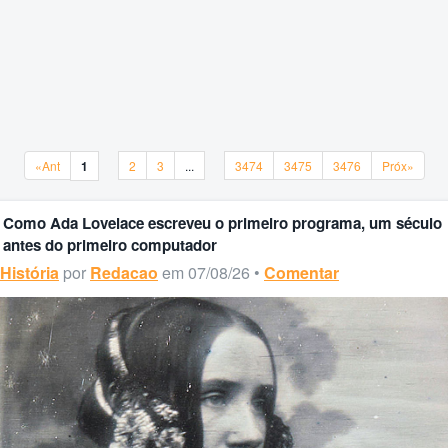
«Ant
1
2
3
...
3474
3475
3476
Próx»
«Ant
1
2
3
...
3474
3475
3476
Próx»
Como Ada Lovelace escreveu o primeiro programa, um século
antes do primeiro computador
História
por
Redacao
em 07/08/26 •
Comentar