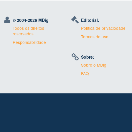
© 2004-
2026 MDig
Editorial:
Todos os direitos
Política de privaciodade
reservados
Termos de uso
Responsabilidade
Sobre:
Sobre o MDig
FAQ