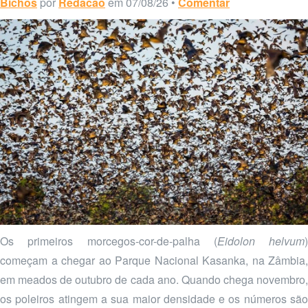
Bichos
por
Redacao
em 07/08/26 •
Comentar
Os primeiros morcegos-cor-de-palha (
Eidolon helvum
)
começam a chegar ao Parque Nacional Kasanka, na Zâmbia,
em meados de outubro de cada ano. Quando chega novembro,
os poleiros atingem a sua maior densidade e os números são