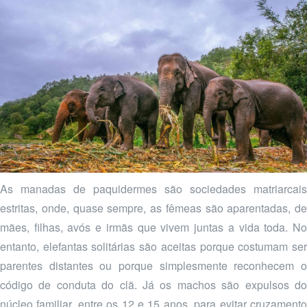
As manadas de paquidermes são sociedades matriarcais
estritas, onde, quase sempre, as fêmeas são aparentadas, de
mães, filhas, avós e irmãs que vivem juntas a vida toda. No
entanto, elefantas solitárias são aceitas porque costumam ser
parentes distantes ou porque simplesmente reconhecem o
código de conduta do clã. Já os machos são expulsos do
núcleo familiar, entre os 12 e 15 anos, para evitar cruzamento