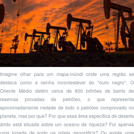
Imagine olhar para um mapa-múndi onde uma região se
destaca como a rainha incontestável do "ouro negro". O
Oriente Médio detém cerca de 800 bilhões de barris de
reservas provadas de petróleo, o que representa
aproximadamente metade de todo o petróleo comprovado no
planeta, mas por que? Por que essa área específica de deserto
árido está situada sobre um oceano de riqueza? Foi apenas
uma jogada de sorte na roleta geográfica? Ou existe uma