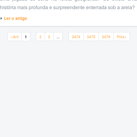
história mais profunda e surpreendente enterrada sob a areia?
Ler o artigo
«Ant
1
2
3
...
3474
3475
3476
Próx»
«Ant
1
2
3
...
3474
3475
3476
Próx»