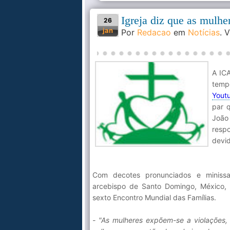
Igreja diz que as mulhe
26
jan
Por
Redacao
em
Notícias
. 
A ICA
temp
Yout
par 
João 
resp
devid
Com decotes pronunciados e miniss
arcebispo de Santo Domingo, México, 
sexto Encontro Mundial das Famílias.
- "As mulheres expõem-se a violações