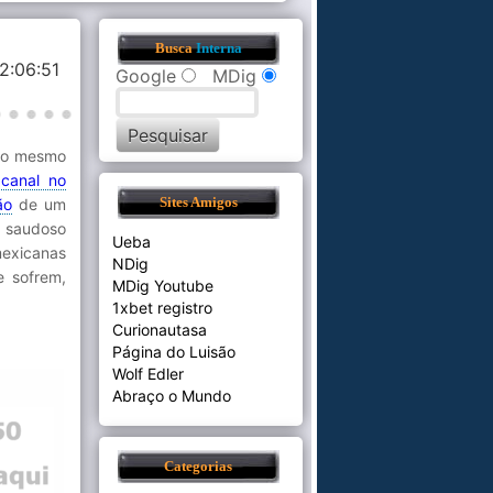
Busca
Interna
2:06:51
Google
MDig
 ao mesmo
m
canal no
ão
de um
Sites Amigos
e saudoso
Ueba
mexicanas
NDig
e sofrem,
MDig Youtube
1xbet registro
Curionautasa
Página do Luisão
Wolf Edler
Abraço o Mundo
Categorias