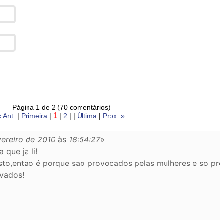
Página 1 de 2 (70 comentários)
1
« Ant.
|
Primeira
|
|
2
| |
Última
|
Prox. »
vereiro de 2010
às
18:54:27
»
a que ja li!
e isto,entao é porque sao provocados pelas mulheres e so p
vados!