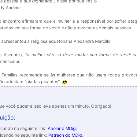
ua pessoa e sua dignidade"
, disse por sua vez o
udy Andino.
o encontro afirmaram que a mulher é a responsável por sofrer ata
catadas em sua forma de vestir e não provocar as demais pessoas.
, acrescentou a religiosa equatoriana Alexandra Marcillo.
to Ascencio,
"a mulher não só deve mudar sua forma de vestir s
 mencionou.
 Famílias recomenda-se às mulheres que não usem roupa provoca
não admitam "piadas picantes".
que você puder e isso leva apenas um minuto. Obrigado!
uição:
cando no seguinte link:
Apoiar o MDig
.
icando no seguinte link:
Patreon do MDig
.