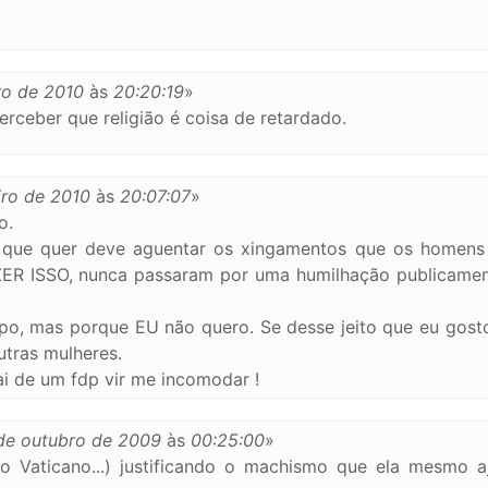
ro de 2010
às
20:20:19
»
rceber que religião é coisa de retardado.
iro de 2010
às
20:07:07
»
o.
 que quer deve aguentar os xingamentos que os homens
R ISSO, nunca passaram por uma humilhação publicament
po, mas porque EU não quero. Se desse jeito que eu gos
utras mulheres.
ai de um fdp vir me incomodar !
de outubro de 2009
às
00:25:00
»
a do Vaticano...) justificando o machismo que ela mesmo 