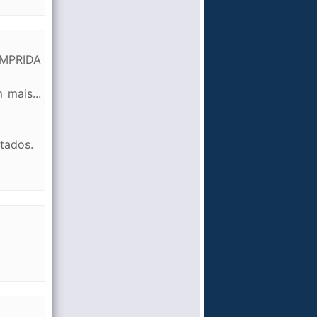
OMPRIDA
 mais...
tados.