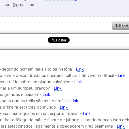
luisaocs@gmail.com
13678
o segundo homem mais alto da história -
Link
 leve e descontraída os choques culturais de viver no Brasil -
Link
a construída sobre um plugue vulcânico -
Link
lhar a um europeu branco? -
Link
ão grandes e únicos? -
Link
 acha que os trolls são muito cruéis -
Link
 a primeira escritora do mundo -
Link
zonas marroquinas em um esporte milenar -
Link
tirar o fôlego de mãe e filhote de jubarte saltando bem ao lado del
istas estacionados ilegalmente a obedecerem graciosamente -
Link