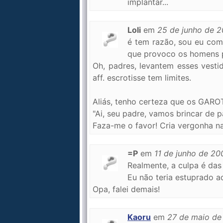
implantar...
Loli
em
25 de junho de 
é tem razão, sou eu 
que provoco os homens p
Oh, padres, levantem esses vesti
aff. escrotisse tem limites.
Aliás, tenho certeza que os GAR
"Ai, seu padre, vamos brincar de pa
Faza-me o favor! Cria vergonha na 
=P
em
11 de junho de 20
Realmente, a culpa é das 
Eu não teria estuprado a
Opa, falei demais!
Kaoru
em
27 de maio de