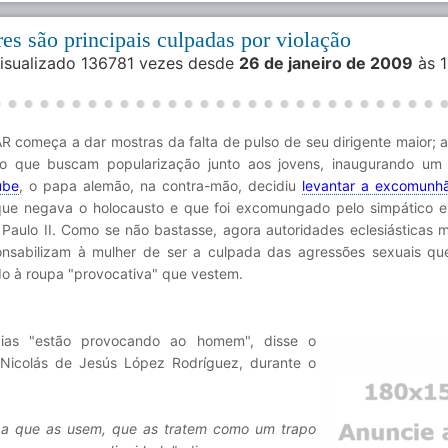
res são principais culpadas por violação
Visualizado 136781 vezes desde
26 de janeiro de 2009
às 1
R começa a dar mostras da falta de pulso de seu dirigente maior;
o que buscam popularização junto aos jovens, inaugurando u
ube
, o papa alemão, na contra-mão, decidiu
levantar a excomunh
que negava o holocausto e que foi excomungado pelo simpático 
Paulo II. Como se não bastasse, agora autoridades eclesiásticas 
onsabilizam à mulher de ser a culpada das agressões sexuais qu
o à roupa "provocativa" que vestem.
aias "estão provocando ao homem", disse o
Nicolás de Jesús López Rodríguez, durante o
, a que as usem, que as tratem como um trapo