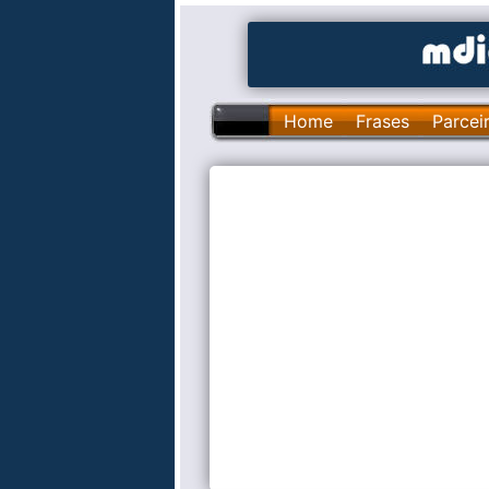
Home
Frases
Parcei