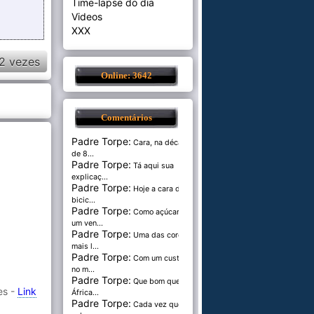
Time-lapse do dia
Videos
XXX
2 vezes
Online: 3642
Comentários
Padre Torpe:
Cara, na década
de 8...
Padre Torpe:
Tá aqui sua
explicaç...
Padre Torpe:
Hoje a cara de
bicic...
Padre Torpe:
Como açúcar é
um ven...
Padre Torpe:
Uma das cores
mais l...
Padre Torpe:
Com um custo de
no m...
Padre Torpe:
Que bom que a
es -
Link
África...
Padre Torpe:
Cada vez que