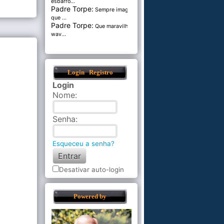
esbarro...
Padre Torpe:
Sempre imaginei
que ...
Padre Torpe:
Que maravilha de
wav...
Login
Registro
Login
Nome
:
Senha
:
Esqueceu a senha?
Desativar auto-login
Powered by