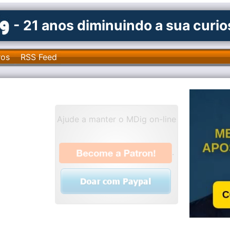
- 21 anos diminuindo a sua curi
ros
RSS Feed
Ajude a manter o MDig on-line
.