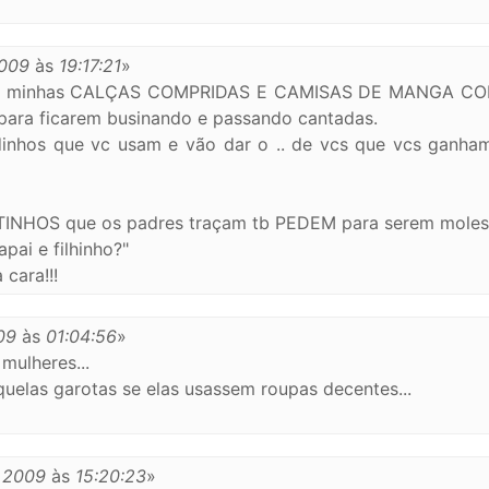
2009
às
19:17:21
»
com minhas CALÇAS COMPRIDAS E CAMISAS DE MANGA C
ara ficarem businando e passando cantadas.
dinhos que vc usam e vão dar o .. de vcs que vcs ganham
OTINHOS que os padres traçam tb PEDEM para serem moles
pai e filhinho?"
cara!!!
09
às
01:04:56
»
mulheres...
quelas garotas se elas usassem roupas decentes...
 2009
às
15:20:23
»