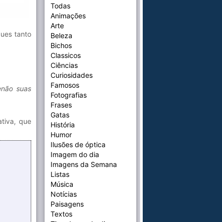
Todas
Animações
Arte
ques tanto
Beleza
Bichos
Classicos
Ciências
Curiosidades
Famosos
enão suas
Fotografias
Frases
Gatas
tiva, que
História
Humor
Ilusões de óptica
Imagem do dia
Imagens da Semana
Listas
Música
Notícias
Paisagens
Textos