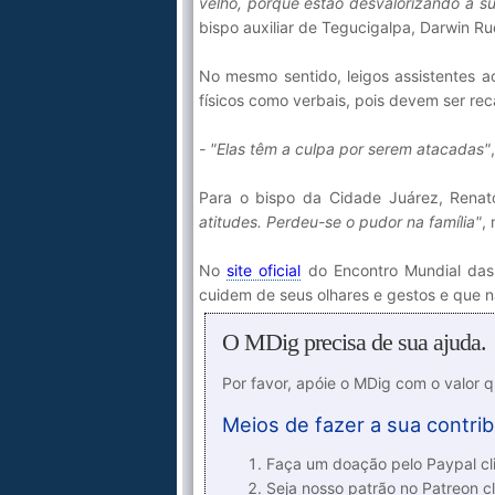
velho, porque estão desvalorizando a s
bispo auxiliar de Tegucigalpa, Darwin R
No mesmo sentido, leigos assistentes a
físicos como verbais, pois devem ser re
- "Elas têm a culpa por serem atacadas"
Para o bispo da Cidade Juárez, Rena
atitudes. Perdeu-se o pudor na família"
,
No
site oficial
do Encontro Mundial das
cuidem de seus olhares e gestos e que 
O MDig precisa de sua ajuda.
Por favor, apóie o MDig com o valor 
Meios de fazer a sua contrib
Faça um doação pelo Paypal cli
Seja nosso patrão no Patreon cl