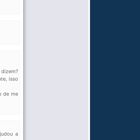
 dizem?
e, isso
to de me
ajudou a