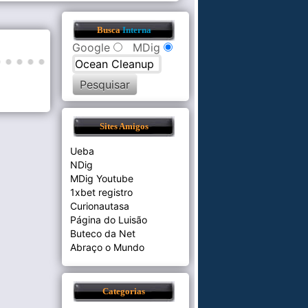
Busca
Interna
Google
MDig
Sites Amigos
Ueba
NDig
MDig Youtube
1xbet registro
Curionautasa
Página do Luisão
Buteco da Net
Abraço o Mundo
Categorias