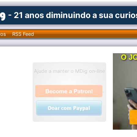
- 21 anos diminuindo a sua curi
ros
RSS Feed
Ajude a manter o MDig on-line
.