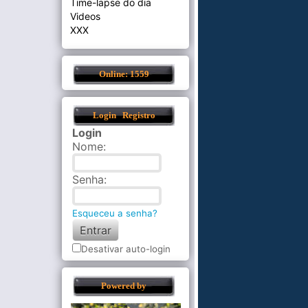
Time-lapse do dia
Videos
XXX
Online: 1559
Login
Registro
Login
Nome
:
Senha
:
Esqueceu a senha?
Desativar auto-login
Powered by