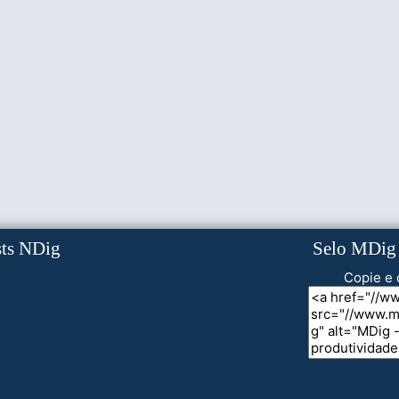
sts NDig
Selo MDig
Copie e 