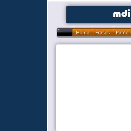
Home
Frases
Parcei