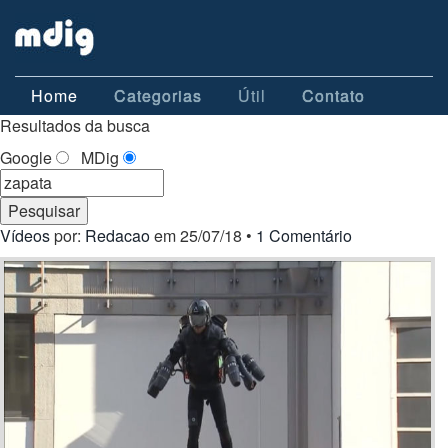
Home
Categorias
Útil
Contato
Resultados da busca
Google
MDig
Vídeos
por:
Redacao
em 25/07/18 •
1 Comentário