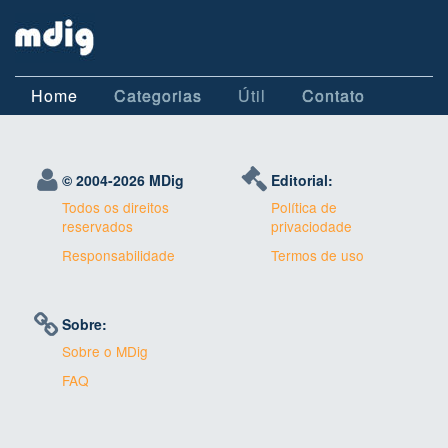
Home
Categorias
Útil
Contato
© 2004-
2026 MDig
Editorial:
Todos os direitos
Política de
reservados
privaciodade
Responsabilidade
Termos de uso
Sobre:
Sobre o MDig
FAQ