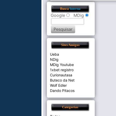
Busca
Interna
Google
MDig
Sites Amigos
Ueba
NDig
MDig Youtube
1xbet registro
Curionautasa
Buteco da Net
Wolf Edler
Dando Pitacos
Categorias