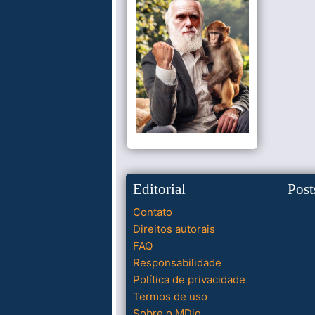
Editorial
Post
Contato
Direitos autorais
FAQ
Responsabilidade
Política de privacidade
Termos de uso
Sobre o MDig