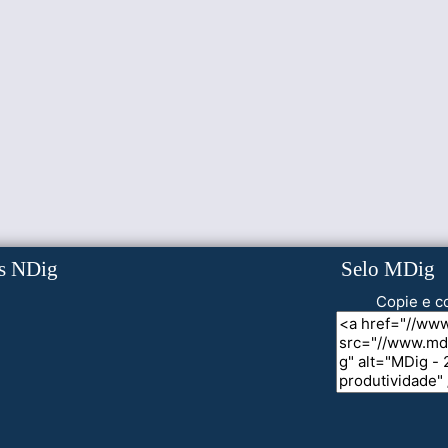
s NDig
Selo MDig
Copie e co