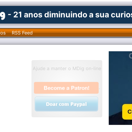
- 21 anos diminuindo a sua curi
ros
RSS Feed
Ajude a manter o MDig on-line
.