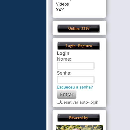
Videos
XXX
Online: 3316
Login
Registro
Login
Nome
:
Senha
:
Esqueceu a senha?
Desativar auto-login
Powered by