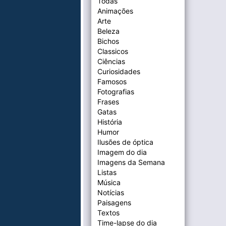
Todas
Animações
Arte
Beleza
Bichos
Classicos
Ciências
Curiosidades
Famosos
Fotografias
Frases
Gatas
História
Humor
Ilusões de óptica
Imagem do dia
Imagens da Semana
Listas
Música
Notícias
Paisagens
Textos
Time-lapse do dia