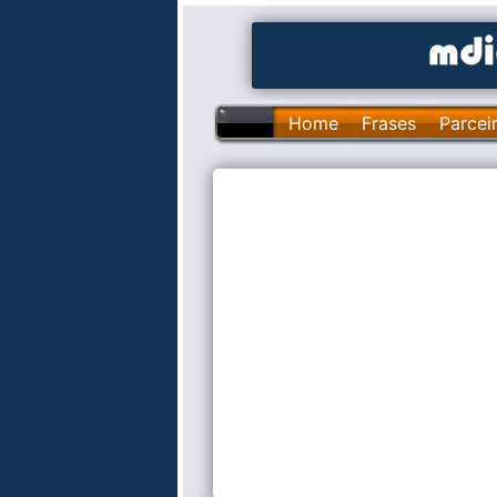
Home
Frases
Parcei