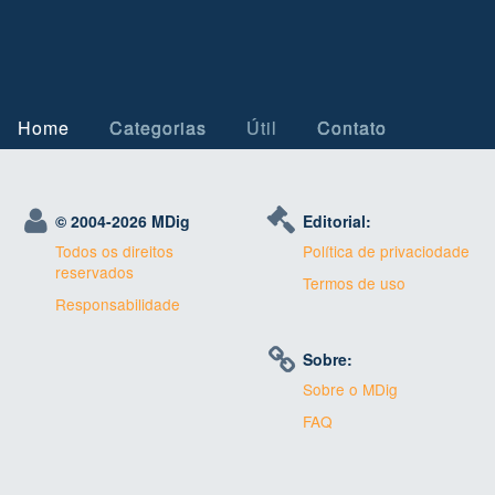
Home
Categorias
Útil
Contato
© 2004-
2026 MDig
Editorial:
Todos os direitos
Política de privaciodade
reservados
Termos de uso
Responsabilidade
Sobre:
Sobre o MDig
FAQ