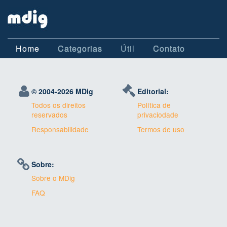
Home
Categorias
Útil
Contato
© 2004-
2026 MDig
Editorial:
Todos os direitos
Política de
reservados
privaciodade
Responsabilidade
Termos de uso
Sobre:
Sobre o MDig
FAQ